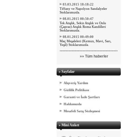
03.03.2015 18:18:22
Tiffany ve Napolyon Sandalyeler
Stoklarımızda.
08.01.2015 00:50:47
Tek Atışlık, Sekiz Atışlık ve Onlu
(Çapraz) Atışlık Roma Kandilleri
Stoklarımızda.
08.01.2015 00:49:00
Maç Meşaleleri (Kırmızı, Mavi, Sarı,
Yeşil) Stoklarımızda.
»» Tüm haberler
» Sayfalar
Alışveriş Yardım
Gizlilik Politikası
Garanti ve İade Şartları
Hakkımızda
Mesafeli Satış Sözleşmesi
» Mini Anket