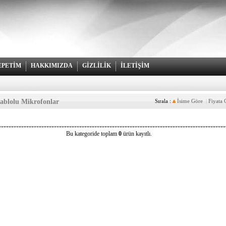
EPETİM
HAKKIMIZDA
GİZLİLİK
İLETİŞİM
lgın Fiyatlar
blolu Mikrofonlar
Sırala :
İsime Göre
|
Fiyata 
Bu kategoride toplam
0
ürün kayıtlı.