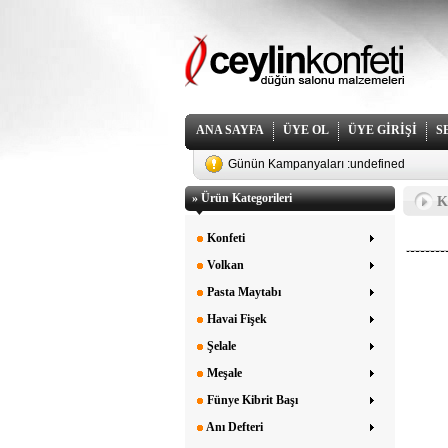
ANA SAYFA
ÜYE OL
ÜYE GİRİŞİ
S
Günün Kampanyaları :
undefined
30 cm Konfetide Çı
» Ürün Kategorileri
Ka
Konfeti
Volkan
Pasta Maytabı
Havai Fişek
Şelale
Meşale
Fünye Kibrit Başı
Anı Defteri