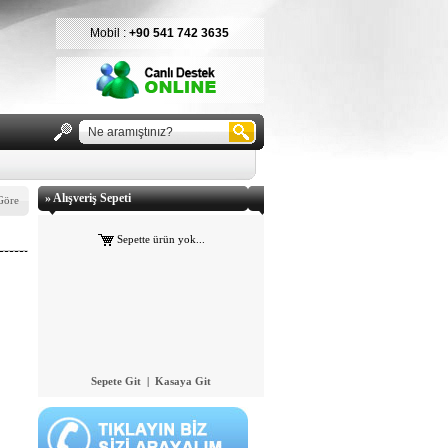
Mobil :
+90 541 742 3635
» Alışveriş Sepeti
Göre
Sepete Git
|
Kasaya Git