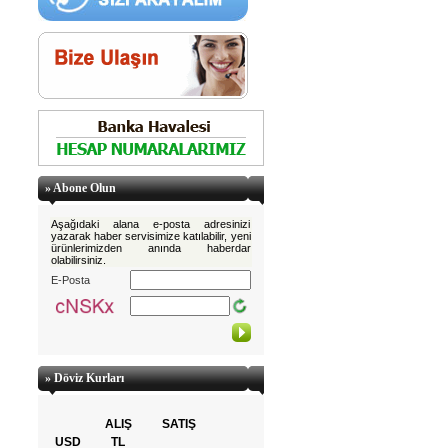
» Abone Olun
Aşağıdaki alana e-posta adresinizi
yazarak haber servisimize katılabilir, yeni
ürünlerimizden anında haberdar
olabilirsiniz.
E-Posta
» Döviz Kurları
ALIŞ
SATIŞ
USD
TL